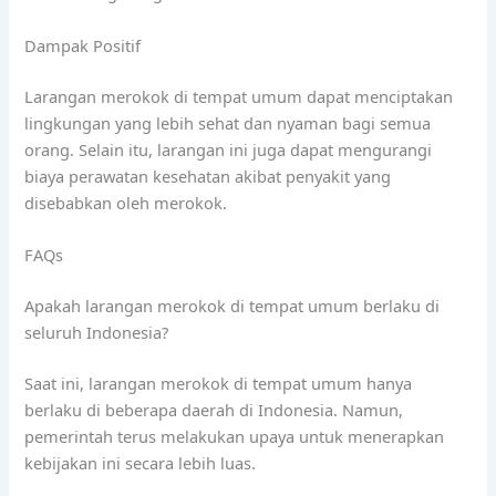
Dampak Positif
Larangan merokok di tempat umum dapat menciptakan
lingkungan yang lebih sehat dan nyaman bagi semua
orang. Selain itu, larangan ini juga dapat mengurangi
biaya perawatan kesehatan akibat penyakit yang
disebabkan oleh merokok.
FAQs
Apakah larangan merokok di tempat umum berlaku di
seluruh Indonesia?
Saat ini, larangan merokok di tempat umum hanya
berlaku di beberapa daerah di Indonesia. Namun,
pemerintah terus melakukan upaya untuk menerapkan
kebijakan ini secara lebih luas.