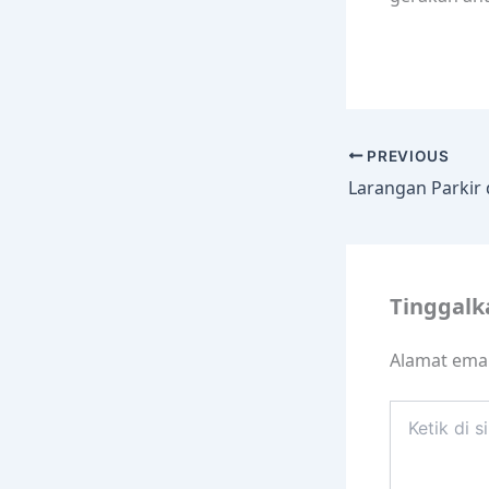
PREVIOUS
Tinggal
Alamat emai
Ketik
di
sini..