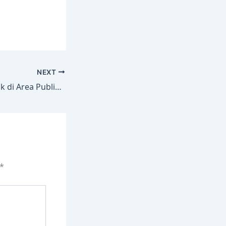
NEXT
Larangan Merokok di Area Publik: Kenapa Penting untuk Dipatuhi
*