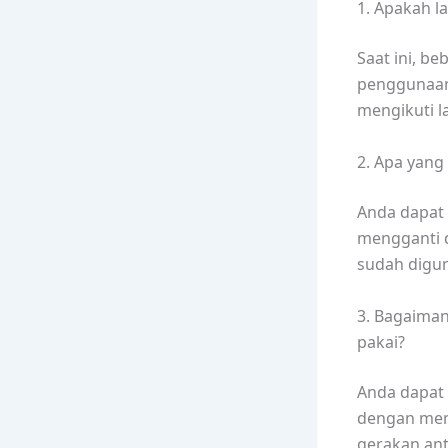
1. Apakah l
Saat ini, b
penggunaan 
mengikuti l
2. Apa yan
Anda dapat 
mengganti d
sudah digu
3. Bagaiman
pakai?
Anda dapat 
dengan meng
gerakan ant