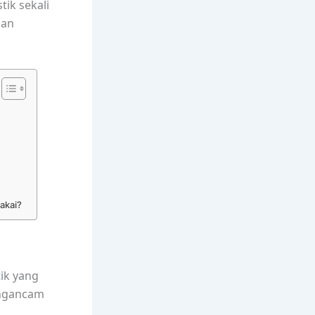
ik sekali
gan
akai?
tik yang
engancam