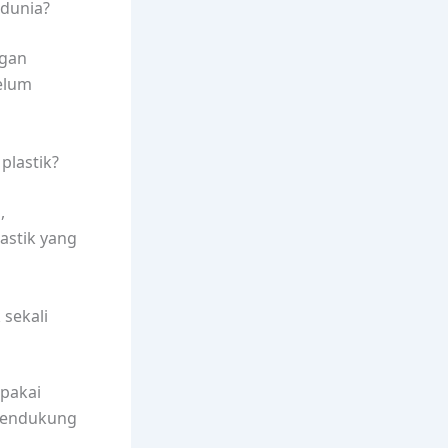
 dunia?
ngan
elum
plastik?
,
astik yang
sekali
 pakai
 mendukung