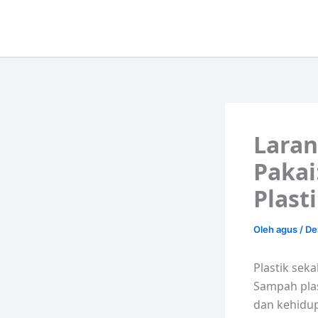
Lewati
ke
konten
Laran
Pakai
Plast
Oleh
agus
/
De
Plastik seka
Sampah pla
dan kehidup