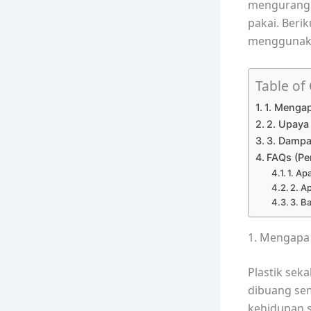
mengurangi 
pakai. Beri
menggunakan
Table of
1. Mengap
2. Upaya
3. Dampa
FAQs (Pe
1. Ap
2. A
3. B
1. Mengapa 
Plastik seka
dibuang se
kehidupan s