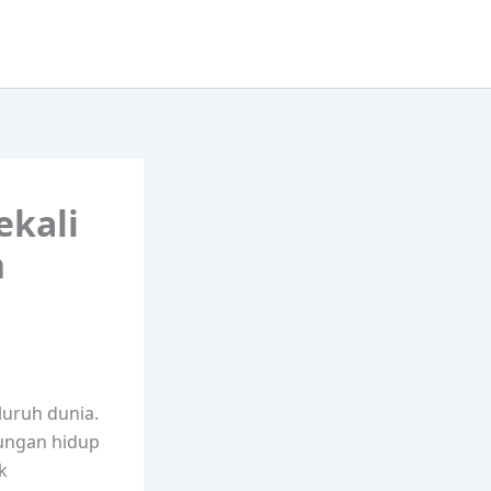
ekali
h
luruh dunia.
ungan hidup
k