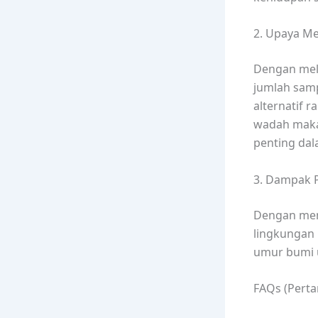
2. Upaya M
Dengan mela
jumlah samp
alternatif r
wadah maka
penting da
3. Dampak P
Dengan meng
lingkungan
umur bumi 
FAQs (Perta