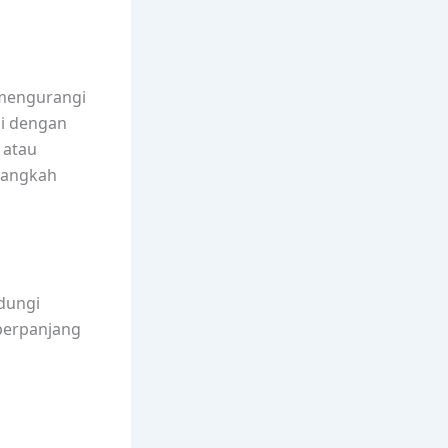
 mengurangi
ai dengan
 atau
langkah
dungi
perpanjang