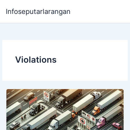
Lewati
Infoseputarlarangan
ke
konten
Violations