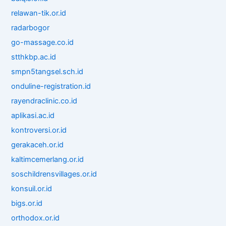
relawan-tik.or.id
radarbogor
go-massage.co.id
stthkbp.ac.id
smpn5tangsel.sch.id
onduline-registration.id
rayendraclinic.co.id
aplikasi.ac.id
kontroversi.or.id
gerakaceh.or.id
kaltimcemerlang.or.id
soschildrensvillages.or.id
konsuil.or.id
bigs.or.id
orthodox.or.id