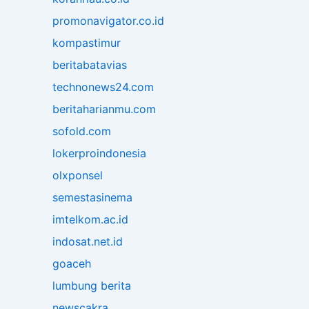
promonavigator.co.id
kompastimur
beritabatavias
technonews24.com
beritaharianmu.com
sofold.com
lokerproindonesia
olxponsel
semestasinema
imtelkom.ac.id
indosat.net.id
goaceh
lumbung berita
newscakra