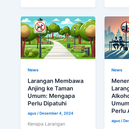
News
News
Larangan Membawa
Mener
Anjing ke Taman
Laran
Umum: Mengapa
Alkoho
Perlu Dipatuhi
Umum:
Perlu 
agus
/
Desember 4, 2024
agus
/
De
Kenapa Larangan