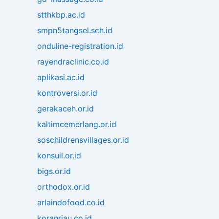
stthkbp.ac.id
smpn5tangsel.sch.id
onduline-registration.id
rayendraclinic.co.id
aplikasi.ac.id
kontroversi.or.id
gerakaceh.or.id
kaltimcemerlang.or.id
soschildrensvillages.or.id
konsuil.or.id
bigs.or.id
orthodox.or.id
arlaindofood.co.id
koranriau.co.id