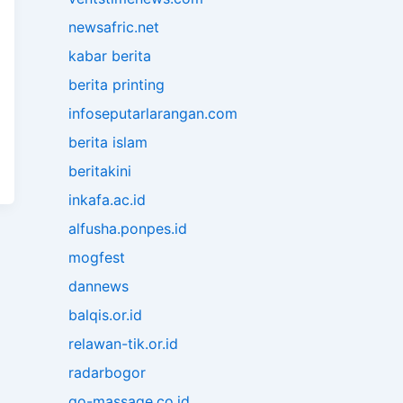
newsafric.net
kabar berita
berita printing
infoseputarlarangan.com
berita islam
beritakini
inkafa.ac.id
alfusha.ponpes.id
mogfest
dannews
balqis.or.id
relawan-tik.or.id
radarbogor
go-massage.co.id