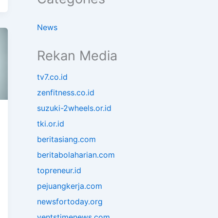
News
Rekan Media
tv7.co.id
zenfitness.co.id
suzuki-2wheels.or.id
tki.or.id
beritasiang.com
beritabolaharian.com
topreneur.id
pejuangkerja.com
newsfortoday.org
ventstimenews.com