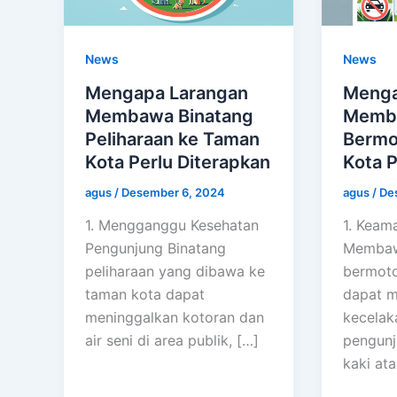
News
News
Mengapa Larangan
Menga
Membawa Binatang
Memba
Peliharaan ke Taman
Bermo
Kota Perlu Diterapkan
Kota P
agus
/
Desember 6, 2024
agus
/
De
1. Mengganggu Kesehatan
1. Keam
Pengunjung Binatang
Membaw
peliharaan yang dibawa ke
bermoto
taman kota dapat
dapat m
meninggalkan kotoran dan
kecelak
air seni di area publik, […]
pengunj
kaki ata