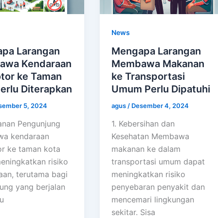
News
pa Larangan
Mengapa Larangan
wa Kendaraan
Membawa Makanan
tor ke Taman
ke Transportasi
erlu Diterapkan
Umum Perlu Dipatuhi
sember 5, 2024
agus
/
Desember 4, 2024
anan Pengunjung
1. Kebersihan dan
a kendaraan
Kesehatan Membawa
r ke taman kota
makanan ke dalam
eningkatkan risiko
transportasi umum dapat
aan, terutama bagi
meningkatkan risiko
ung yang berjalan
penyebaran penyakit dan
u
mencemari lingkungan
sekitar. Sisa