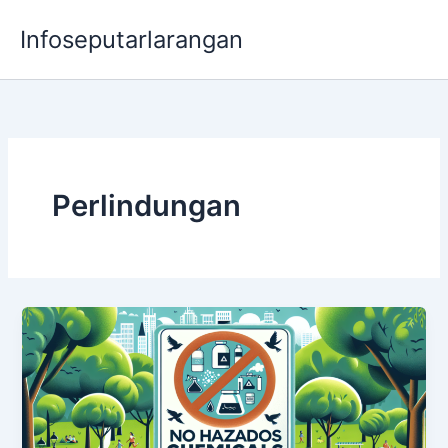
Lewati
Infoseputarlarangan
ke
konten
Perlindungan