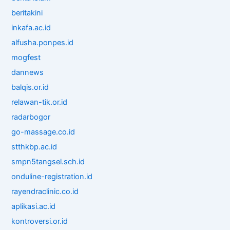
beritakini
inkafa.ac.id
alfusha.ponpes.id
mogfest
dannews
balqis.or.id
relawan-tik.or.id
radarbogor
go-massage.co.id
stthkbp.ac.id
smpn5tangsel.sch.id
onduline-registration.id
rayendraclinic.co.id
aplikasi.ac.id
kontroversi.or.id