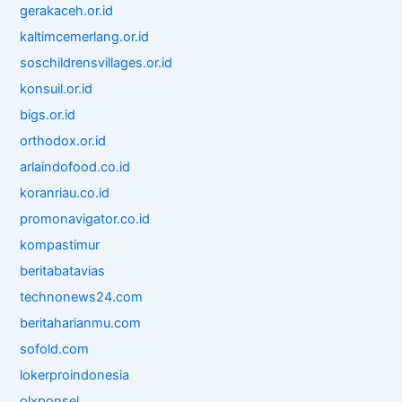
gerakaceh.or.id
kaltimcemerlang.or.id
soschildrensvillages.or.id
konsuil.or.id
bigs.or.id
orthodox.or.id
arlaindofood.co.id
koranriau.co.id
promonavigator.co.id
kompastimur
beritabatavias
technonews24.com
beritaharianmu.com
sofold.com
lokerproindonesia
olxponsel