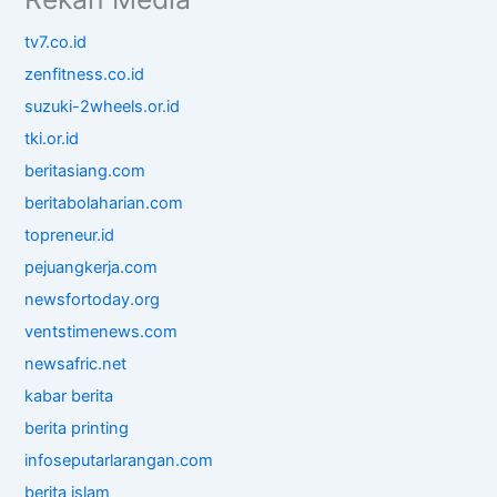
tv7.co.id
zenfitness.co.id
suzuki-2wheels.or.id
tki.or.id
beritasiang.com
beritabolaharian.com
topreneur.id
pejuangkerja.com
newsfortoday.org
ventstimenews.com
newsafric.net
kabar berita
berita printing
infoseputarlarangan.com
berita islam