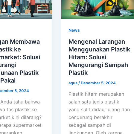
News
gan Membawa
Mengenal Larangan
astik ke
Menggunakan Plastik
market: Solusi
Hitam: Solusi
rangi
Mengurangi Sampah
unaan Plastik
Plastik
 Pakai
agus
/
Desember 5, 2024
sember 5, 2024
Plastik hitam merupakan
 Anda tahu bahwa
salah satu jenis plastik
 tas plastik ke
yang sulit didaur ulang dan
rket kini dilarang?
cenderung berakhir
erapa supermarket
sebagai sampah di
enerapkan
lingkungan. Oleh karena