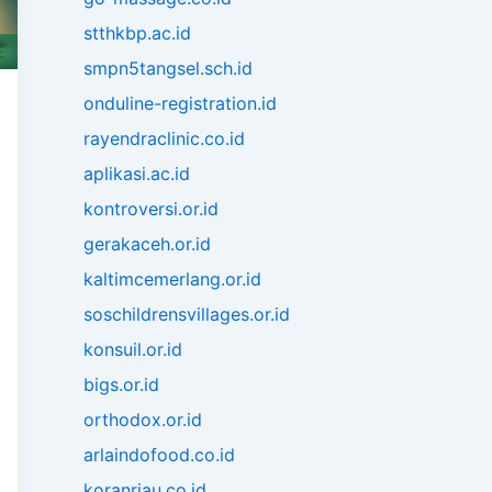
stthkbp.ac.id
smpn5tangsel.sch.id
onduline-registration.id
rayendraclinic.co.id
aplikasi.ac.id
kontroversi.or.id
gerakaceh.or.id
kaltimcemerlang.or.id
soschildrensvillages.or.id
konsuil.or.id
bigs.or.id
orthodox.or.id
arlaindofood.co.id
koranriau.co.id