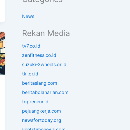
News
Rekan Media
tv7.co.id
zenfitness.co.id
suzuki-2wheels.or.id
tki.or.id
beritasiang.com
beritabolaharian.com
topreneur.id
pejuangkerja.com
newsfortoday.org
ventstimenews.com