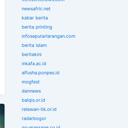
newsafric.net
kabar berita
berita printing
infoseputarlarangan.com
berita islam
beritakini
inkafa.ac.id
alfusha.ponpes.id
mogfest
dannews
balqis.or.id
relawan-tik.or.id
radarbogor
go-massage.co.id