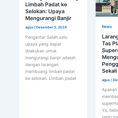
Limbah Padat ke
Selokan: Upaya
Mengurangi Banjir
News
agus
/
Desember 5, 2024
Laran
Pengantar Salah satu
Tas Pl
upaya yang dapat
Super
dilakukan untuk
Mengu
mengurangi banjir adalah
Pengg
dengan larangan
Sekali
membuang limbah padat
ke selokan. Limbah padat
agus
/
De
Apakah
membawa
superma
Ya, beb
telah m