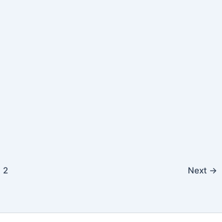
2
Next
→