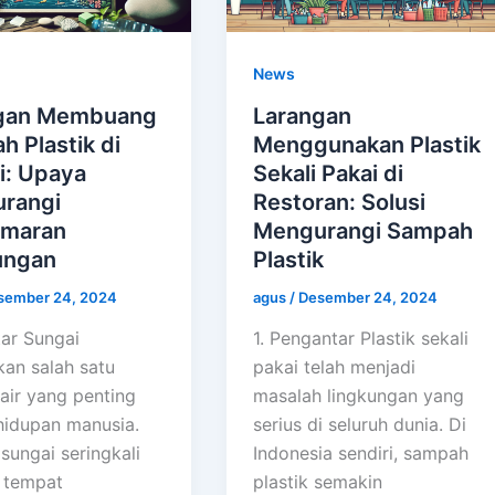
News
gan Membuang
Larangan
 Plastik di
Menggunakan Plastik
i: Upaya
Sekali Pakai di
rangi
Restoran: Solusi
maran
Mengurangi Sampah
ungan
Plastik
sember 24, 2024
agus
/
Desember 24, 2024
ar Sungai
1. Pengantar Plastik sekali
an salah satu
pakai telah menjadi
air yang penting
masalah lingkungan yang
hidupan manusia.
serius di seluruh dunia. Di
sungai seringkali
Indonesia sendiri, sampah
 tempat
plastik semakin