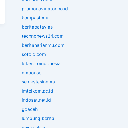
promonavigator.co.id
kompastimur
beritabatavias
technonews24.com
beritaharianmu.com
sofold.com
lokerproindonesia
olxponsel
semestasinema
imtelkom.ac.id
indosat.net.id
goaceh
lumbung berita
newscakra