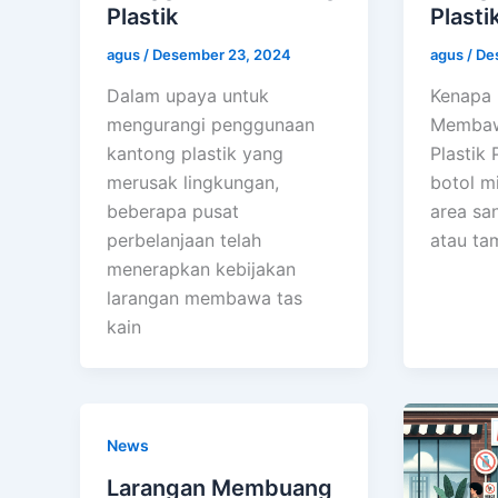
Plastik
Plasti
agus
/
Desember 23, 2024
agus
/
De
Dalam upaya untuk
Kenapa 
mengurangi penggunaan
Membaw
kantong plastik yang
Plastik
merusak lingkungan,
botol m
beberapa pusat
area san
perbelanjaan telah
atau t
menerapkan kebijakan
larangan membawa tas
kain
News
Larangan Membuang