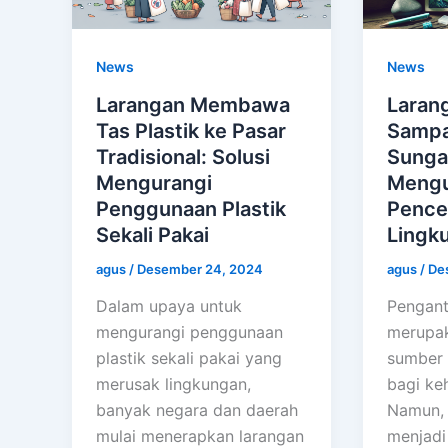
News
News
Larangan Membawa
Laran
Tas Plastik ke Pasar
Sampah
Tradisional: Solusi
Sunga
Mengurangi
Mengu
Penggunaan Plastik
Pence
Sekali Pakai
Lingk
agus
/
Desember 24, 2024
agus
/
De
Dalam upaya untuk
Pengant
mengurangi penggunaan
merupak
plastik sekali pakai yang
sumber 
merusak lingkungan,
bagi ke
banyak negara dan daerah
Namun, 
mulai menerapkan larangan
menjadi