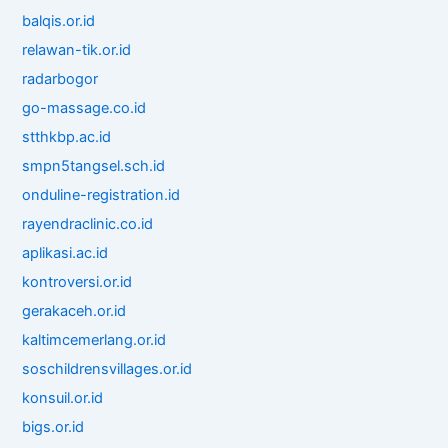
balqis.or.id
relawan-tik.or.id
radarbogor
go-massage.co.id
stthkbp.ac.id
smpn5tangsel.sch.id
onduline-registration.id
rayendraclinic.co.id
aplikasi.ac.id
kontroversi.or.id
gerakaceh.or.id
kaltimcemerlang.or.id
soschildrensvillages.or.id
konsuil.or.id
bigs.or.id