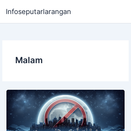
Lewati
Infoseputarlarangan
ke
konten
Malam