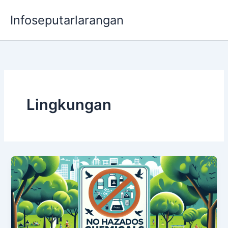
Lewati
Infoseputarlarangan
ke
konten
Lingkungan