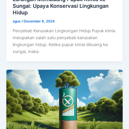
Sungai: Upaya Konservasi Lingkungan
Hidup
agus
/
Desember 6, 2024
Penyebab Kerusakan Lingkungan Hidup Pupuk kimia
merupakan salah satu penyebab kerusakan
lingkungan hidup. Ketika pupuk kimia dibuang ke
sungai, maka