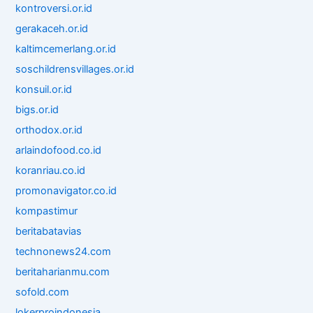
kontroversi.or.id
gerakaceh.or.id
kaltimcemerlang.or.id
soschildrensvillages.or.id
konsuil.or.id
bigs.or.id
orthodox.or.id
arlaindofood.co.id
koranriau.co.id
promonavigator.co.id
kompastimur
beritabatavias
technonews24.com
beritaharianmu.com
sofold.com
lokerproindonesia