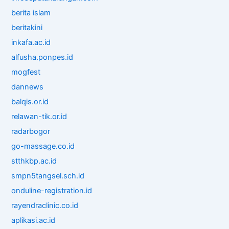
berita islam
beritakini
inkafa.ac.id
alfusha.ponpes.id
mogfest
dannews
balqis.or.id
relawan-tik.or.id
radarbogor
go-massage.co.id
stthkbp.ac.id
smpn5tangsel.sch.id
onduline-registration.id
rayendraclinic.co.id
aplikasi.ac.id