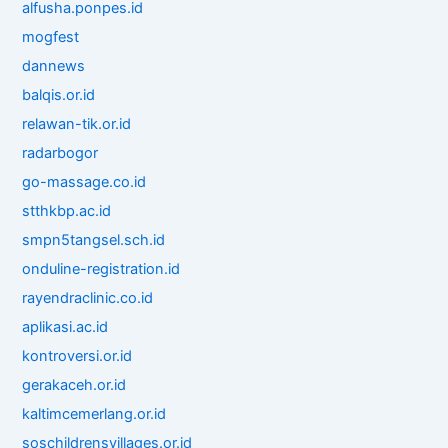
alfusha.ponpes.id
mogfest
dannews
balqis.or.id
relawan-tik.or.id
radarbogor
go-massage.co.id
stthkbp.ac.id
smpn5tangsel.sch.id
onduline-registration.id
rayendraclinic.co.id
aplikasi.ac.id
kontroversi.or.id
gerakaceh.or.id
kaltimcemerlang.or.id
soschildrensvillages.or.id