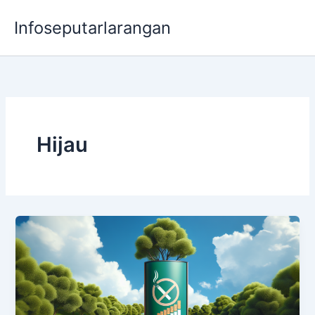
Lewati
Infoseputarlarangan
ke
konten
Hijau