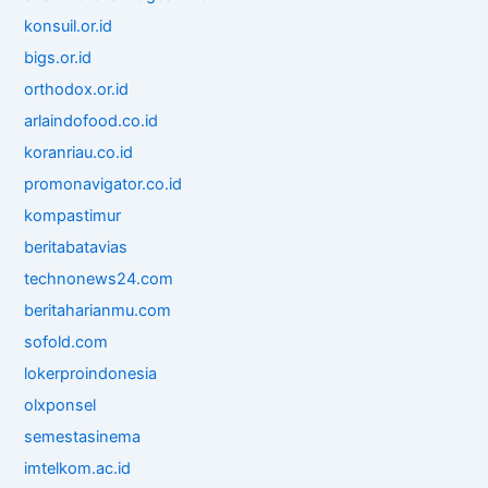
konsuil.or.id
bigs.or.id
orthodox.or.id
arlaindofood.co.id
koranriau.co.id
promonavigator.co.id
kompastimur
beritabatavias
technonews24.com
beritaharianmu.com
sofold.com
lokerproindonesia
olxponsel
semestasinema
imtelkom.ac.id