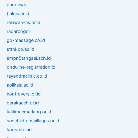
dannews
balqis.or.id
relawan-tik.or.id
radarbogor
go-massage.co.id
stthkbp.ac.id
smpn5tangsel.sch.id
onduline-registration.id
rayendraclinic.co.id
aplikasi.ac.id
kontroversi.or.id
gerakaceh.or.id
kaltimcemerlang.or.id
soschildrensvillages.or.id
konsuil.or.id