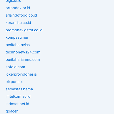
bigs.or.id
orthodox.or.id
arlaindofood.co.id
koranriau.co.id
promonavigator.co.id
kompastimur
beritabatavias
technonews24.com
beritaharianmu.com
sofold.com
lokerproindonesia
olxponsel
semestasinema
imtelkom.ac.id
indosat.net.id
goaceh