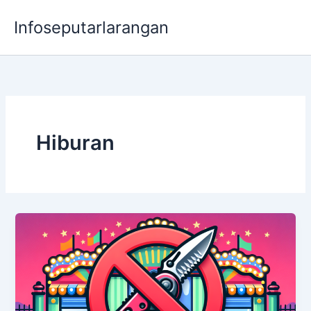
Lewati
Infoseputarlarangan
ke
konten
Hiburan