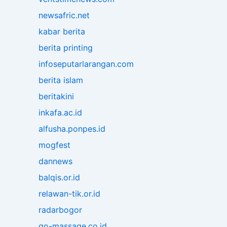
newsafric.net
kabar berita
berita printing
infoseputarlarangan.com
berita islam
beritakini
inkafa.ac.id
alfusha.ponpes.id
mogfest
dannews
balqis.or.id
relawan-tik.or.id
radarbogor
go-massage.co.id