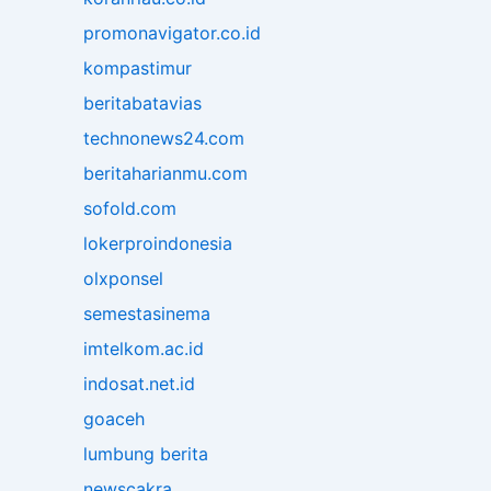
promonavigator.co.id
kompastimur
beritabatavias
technonews24.com
beritaharianmu.com
sofold.com
lokerproindonesia
olxponsel
semestasinema
imtelkom.ac.id
indosat.net.id
goaceh
lumbung berita
newscakra