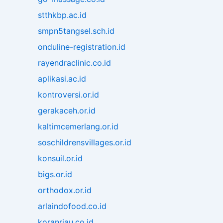
stthkbp.ac.id
smpn5tangsel.sch.id
onduline-registration.id
rayendraclinic.co.id
aplikasi.ac.id
kontroversi.or.id
gerakaceh.or.id
kaltimcemerlang.or.id
soschildrensvillages.or.id
konsuil.or.id
bigs.or.id
orthodox.or.id
arlaindofood.co.id
koranriau.co.id