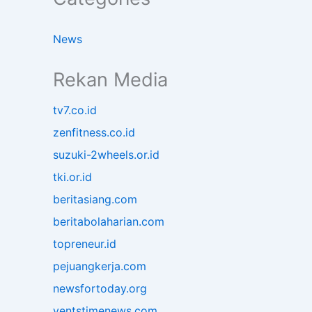
News
Rekan Media
tv7.co.id
zenfitness.co.id
suzuki-2wheels.or.id
tki.or.id
beritasiang.com
beritabolaharian.com
topreneur.id
pejuangkerja.com
newsfortoday.org
ventstimenews.com