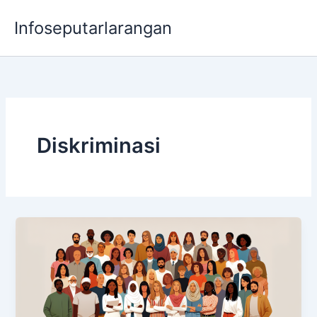
Lewati
Infoseputarlarangan
ke
konten
Diskriminasi