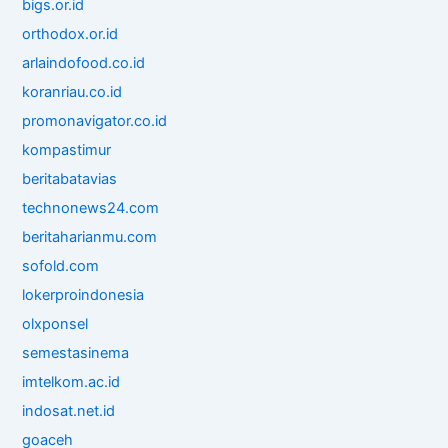
bigs.or.id
orthodox.or.id
arlaindofood.co.id
koranriau.co.id
promonavigator.co.id
kompastimur
beritabatavias
technonews24.com
beritaharianmu.com
sofold.com
lokerproindonesia
olxponsel
semestasinema
imtelkom.ac.id
indosat.net.id
goaceh