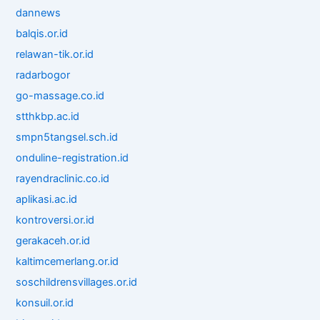
dannews
balqis.or.id
relawan-tik.or.id
radarbogor
go-massage.co.id
stthkbp.ac.id
smpn5tangsel.sch.id
onduline-registration.id
rayendraclinic.co.id
aplikasi.ac.id
kontroversi.or.id
gerakaceh.or.id
kaltimcemerlang.or.id
soschildrensvillages.or.id
konsuil.or.id