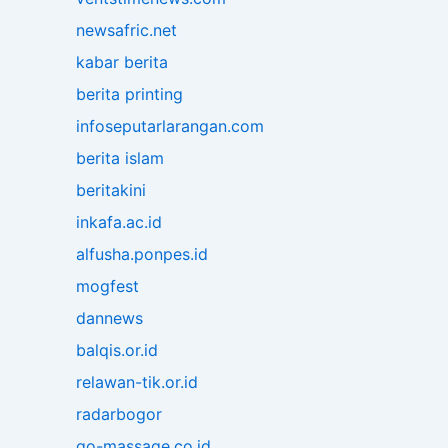
newsafric.net
kabar berita
berita printing
infoseputarlarangan.com
berita islam
beritakini
inkafa.ac.id
alfusha.ponpes.id
mogfest
dannews
balqis.or.id
relawan-tik.or.id
radarbogor
go-massage.co.id