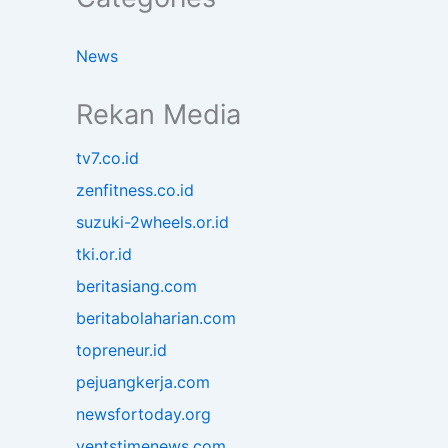
News
Rekan Media
tv7.co.id
zenfitness.co.id
suzuki-2wheels.or.id
tki.or.id
beritasiang.com
beritabolaharian.com
topreneur.id
pejuangkerja.com
newsfortoday.org
ventstimenews.com