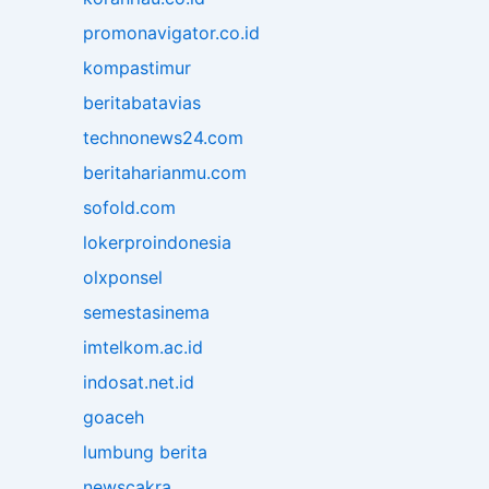
promonavigator.co.id
kompastimur
beritabatavias
technonews24.com
beritaharianmu.com
sofold.com
lokerproindonesia
olxponsel
semestasinema
imtelkom.ac.id
indosat.net.id
goaceh
lumbung berita
newscakra