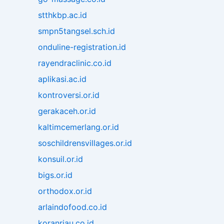
stthkbp.ac.id
smpn5tangsel.sch.id
onduline-registration.id
rayendraclinic.co.id
aplikasi.ac.id
kontroversi.or.id
gerakaceh.or.id
kaltimcemerlang.or.id
soschildrensvillages.or.id
konsuil.or.id
bigs.or.id
orthodox.or.id
arlaindofood.co.id
koranriau.co.id