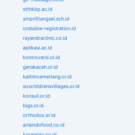
stthkbp.ac.id
smpn5tangsel.sch.id
onduline-registration.id
rayendraclinic.co.id
aplikasi.ac.id
kontroversi.or.id
gerakaceh.or.id
kaltimcemerlang.or.id
soschildrensvillages.or.id
konsuil.or.id
bigs.or.id
orthodox.or.id
arlaindofood.co.id
koranriau.co.id