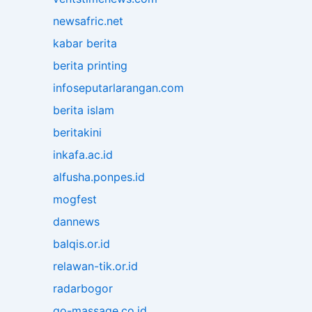
newsafric.net
kabar berita
berita printing
infoseputarlarangan.com
berita islam
beritakini
inkafa.ac.id
alfusha.ponpes.id
mogfest
dannews
balqis.or.id
relawan-tik.or.id
radarbogor
go-massage.co.id