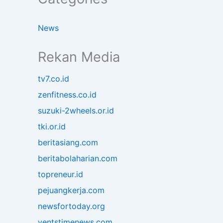
News
Rekan Media
tv7.co.id
zenfitness.co.id
suzuki-2wheels.or.id
tki.or.id
beritasiang.com
beritabolaharian.com
topreneur.id
pejuangkerja.com
newsfortoday.org
ventstimenews.com