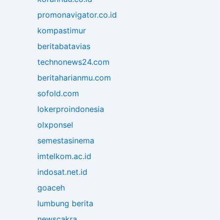
promonavigator.co.id
kompastimur
beritabatavias
technonews24.com
beritaharianmu.com
sofold.com
lokerproindonesia
olxponsel
semestasinema
imtelkom.ac.id
indosat.net.id
goaceh
lumbung berita
newscakra