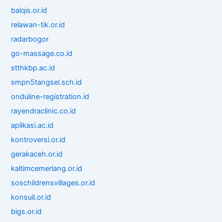
balqis.or.id
relawan-tik.or.id
radarbogor
go-massage.co.id
stthkbp.ac.id
smpn5tangsel.sch.id
onduline-registration.id
rayendraclinic.co.id
aplikasi.ac.id
kontroversi.or.id
gerakaceh.or.id
kaltimcemerlang.or.id
soschildrensvillages.or.id
konsuil.or.id
bigs.or.id