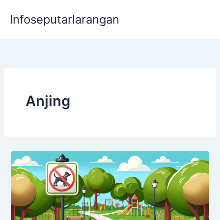
Lewati
Infoseputarlarangan
ke
konten
Anjing